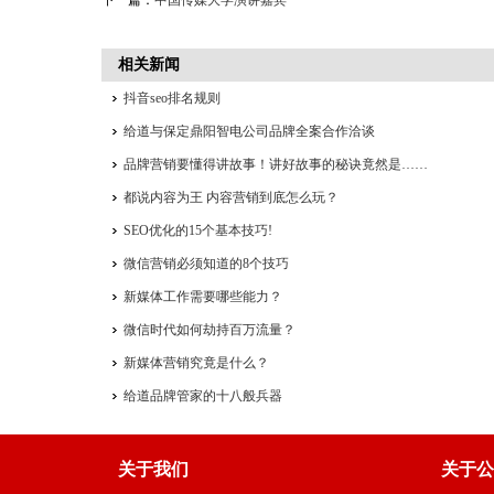
下一篇：
中国传媒大学演讲嘉宾
相关新闻
抖音seo排名规则
给道与保定鼎阳智电公司品牌全案合作洽谈
品牌营销要懂得讲故事！讲好故事的秘诀竟然是……
都说内容为王 内容营销到底怎么玩？
SEO优化的15个基本技巧!
微信营销必须知道的8个技巧
新媒体工作需要哪些能力？
微信时代如何劫持百万流量？
新媒体营销究竟是什么？
给道品牌管家的十八般兵器
关于我们
关于公